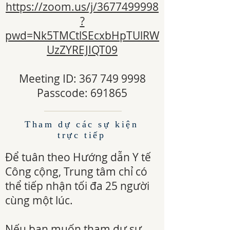
https://zoom.us/j/3677499998
?
pwd=Nk5TMCtlSEcxbHpTUlRW
UzZYREJIQT09
Meeting ID: 367 749 9998
Passcode: 691865
Tham dự các sự kiện
trực tiếp
Để tuân theo Hướng dẫn Y tế
Công cộng, Trung tâm chỉ có
thể tiếp nhận tối đa 25 người
cùng một lúc.
Nếu bạn muốn tham dự sự