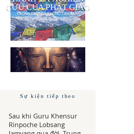
CỨU CỦA PHẬT GIÁO
TRONG TRUYỀN THỐNG TIBETAN
Sự kiện tiếp theo
Sau khi Guru Khensur
Rinpoche Lobsang
Jamyang qua đời, Trung