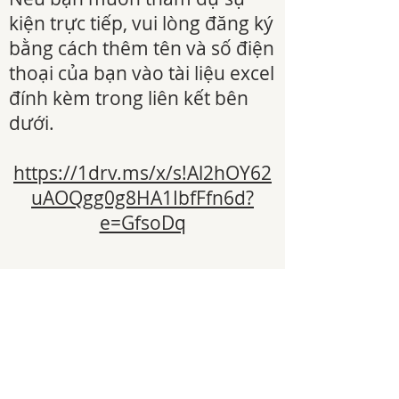
kiện trực tiếp, vui lòng đăng ký
bằng cách thêm tên và số điện
thoại của bạn vào tài liệu excel
đính kèm trong liên kết bên
dưới.
https://1drv.ms/x/s!Al2hOY62
uAOQgg0g8HA1IbfFfn6d?
e=GfsoDq