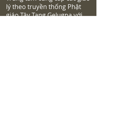
lý theo truyền thống Phật
giáo Tây Tạng Gelugpa với
sự gia trì của Đức Đạt Lai Lạt
Ma.
Các bác sĩ cho biết:
Trung tâm được thành lập
bởi Hòa thượng Khensur
Rinpoche Lobsang Jamyang,
cựu Abbott của Đại học Tu
viện Sera Mey ở Ấn Độ. Các
bài giảng về triết học Phật
giáo (Kinh và Mật tông) cũng
như các thực hành và nhập
môn Mật thừa thường
xuyên được cung cấp tại
trung tâm. Các bài giảng