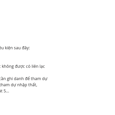
u kiện sau đây: 
không được có liên lạc 
cần ghi danh để tham dự 
tham dự nhập thất, 
ật 5…