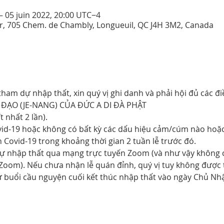
– 05 juin 2022, 20:00 UTC−4
r, 705 Chem. de Chambly, Longueuil, QC J4H 3M2, Canada
am dự nhập thất, xin quý vị ghi danh và phải hội đủ các điề
 ĐẠO (JE-NANG) CỦA ĐỨC A DI ĐÀ PHẬT
t nhất 2 lần).
id-19 hoặc không có bất kỳ các dấu hiệu cảm/cúm nào hoặc 
 Covid-19 trong khoảng thời gian 2 tuần lễ trước đó.
dự nhập thất qua mạng trực tuyến Zoom (và như vậy không 
Zoom). Nếu chưa nhận lễ quán đỉnh, quý vị tuy không được 
 buổi cầu nguyện cuối kết thúc nhập thất vào ngày Chủ Nh