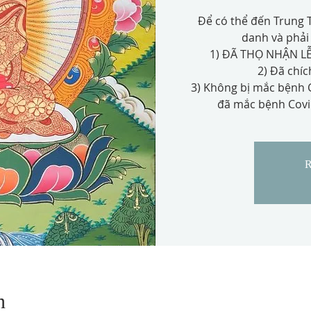
Để có thể đến Trung T
danh và phải 
1) ĐÃ THỌ NHẬN L
2) Đã chíc
3) Không bị mắc bệnh C
đã mắc bệnh Covid
R
n