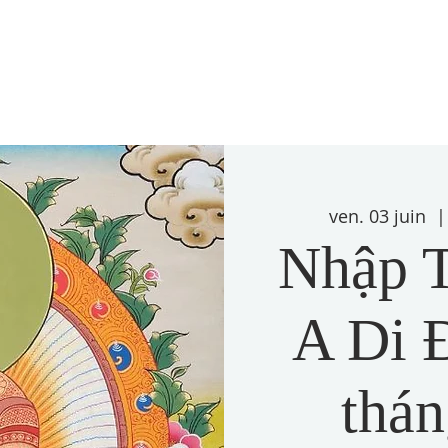
ven. 03 juin
  |
Nhập T
A Di Đ
thán