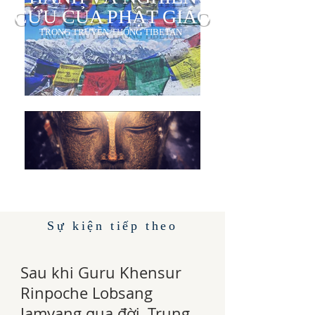
CỨU CỦA PHẬT GIÁO
TRONG TRUYỀN THỐNG TIBETAN
Sự kiện tiếp theo
Sau khi Guru Khensur
Rinpoche Lobsang
Jamyang qua đời, Trung