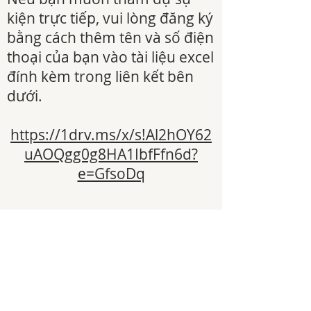
kiện trực tiếp, vui lòng đăng ký
bằng cách thêm tên và số điện
thoại của bạn vào tài liệu excel
đính kèm trong liên kết bên
dưới.
https://1drv.ms/x/s!Al2hOY62
uAOQgg0g8HA1IbfFfn6d?
e=GfsoDq