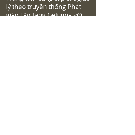
lý theo truyền thống Phật
giáo Tây Tạng Gelugpa với
sự gia trì của Đức Đạt Lai Lạt
Ma.
Các bác sĩ cho biết:
Trung tâm được thành lập
bởi Hòa thượng Khensur
Rinpoche Lobsang Jamyang,
cựu Abbott của Đại học Tu
viện Sera Mey ở Ấn Độ. Các
bài giảng về triết học Phật
giáo (Kinh và Mật tông) cũng
như các thực hành và nhập
môn Mật thừa thường
xuyên được cung cấp tại
trung tâm. Các bài giảng