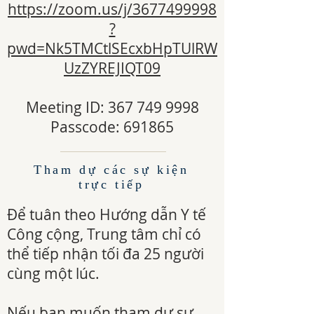
https://zoom.us/j/3677499998
?
pwd=Nk5TMCtlSEcxbHpTUlRW
UzZYREJIQT09
Meeting ID: 367 749 9998
Passcode: 691865
Tham dự các sự kiện
trực tiếp
Để tuân theo Hướng dẫn Y tế
Công cộng, Trung tâm chỉ có
thể tiếp nhận tối đa 25 người
cùng một lúc.
Nếu bạn muốn tham dự sự